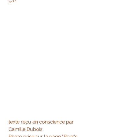
ça? 
texte reçu en conscience par 
Camille Dubois
Photo prise sur la page "Poet's 