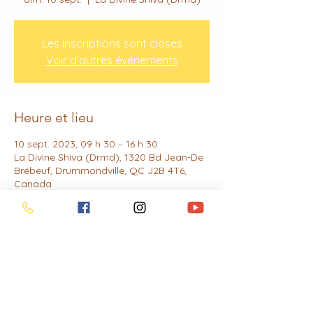
Les inscriptions sont closes
Voir d'autres événements
Heure et lieu
10 sept. 2023, 09 h 30 – 16 h 30
La Divine Shiva (Drmd), 1320 Bd Jean-De
Brébeuf, Drummondville, QC J2B 4T6,
Canada
Partager cet événement