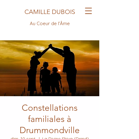
CAMILLE DUBOIS
Au Coeur de l'Âme
Constellations
familiales à
Drummondville
dim. 10 sept.
  |  
La Divine Shiva (Drmd)