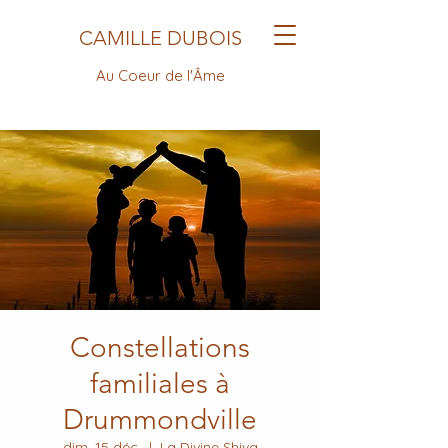
CAMILLE DUBOIS
Au Coeur de l'Âme
Constellations
familiales à
Drummondville
dim. 15 déc.
  |  
La Divine Shiva