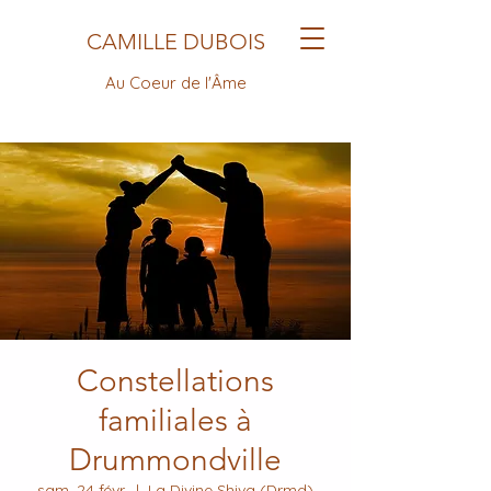
CAMILLE DUBOIS
Au Coeur de l'Âme
Constellations
familiales à
Drummondville
sam. 24 févr.
  |  
La Divine Shiva (Drmd)