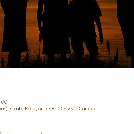
h 00
ur), Sainte-Françoise, QC G0S 2N0, Canada