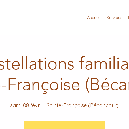
Accueil
Services
tellations familia
e-Françoise (Béca
sam. 08 févr.
  |  
Sainte-Françoise (Bécancour)