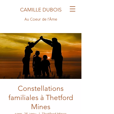
CAMILLE DUBOIS
Au Coeur de l'Âme
Constellations
familiales à Thetford
Mines
sam. 25 janv.
  |  
Thetford Mines